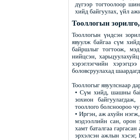
дүгээр тогтоолоор шин
хийд байгуулах, үйл аж
Тооллогын зорилго,
Тооллогын үндсэн зори
явуулж байгаа сүм хийд
байршлыг тогтоож, мэд
нийцсэн, харьцуулахуйц
хэрэглэгчийн хэрэгцээ
боловсруулахад шаардагд
Тооллогыг явуулснаар дар
• Сүм хийд, шашны бай
зохион байгуулагдаж,
тооллого болсноороо чу
• Иргэн, аж ахуйн нэг
мэдээллийн сан, орон 
хамт баталгаа гаргаса
эрхэлсэн ажлын хэсэг,