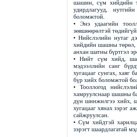
шашин, сүм хийдийн т
удирдлагууд, нутгий
боломжтой.
• Энэ удаагийн тоол
зөвшөөрөлтэй төдийгүй
• Нийслэлийн нутаг д
хийдийн шашны төрөл, 
анхан шатны бүртгэл эр
• Нийт сүм хийд, ша
мэдээллийн санг бүр
хугацааг сунгах, хаяг 
бүр хийх боломжтой бол
• Тооллогод нийслэл
хамруулснаар шашны ба
дүн шинжилгээ хийх, ш
хугацааг хянах зэрэг а
сайжруулсан.
• Сүм хийдтэй харилца
зэрэгт шаардлагатай мэ