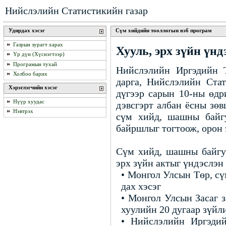
Нийслэлийн Статистикийн газар
Удирдах хэсэг
Сүм хийдийн тооллогын вэб програм
Газрын зурагт харах
Хууль, эрх зүйн үнд
Үр дүн (Хүснэгтээр)
Програмын тухай
Нийслэлийн Иргэдийн 
Холбоо барих
дарга, Нийслэлийн Ста
Хэрэглэгчийн хэсэг
дүгээр сарын 10-ны өдр
Нүүр хуудас
дэвсгэрт албан ёсны зө
Нэвтрэх
сүм хийд, шашны байгу
байршлыг тогтоож, орон 
Сүм хийд, шашны байгуу
эрх зүйн актыг үндэслэн
• Монгол Улсын Төр, сү
дах хэсэг
• Монгол Улсын Засаг з
хуулийн 20 дугаар зүйли
• Нийслэлийн Иргэди