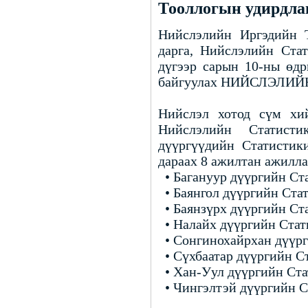
Тооллогын удирдлаг
Нийслэлийн Иргэдийн 
дарга, Нийслэлийн Ста
дүгээр сарын 10-ны өдр
байгуулах НИЙСЛЭЛИЙН 
Нийслэл хотод сүм хий
Нийслэлийн Статисти
дүүргүүдийн Статистик
дараах 8 ажилтан ажилла
• Багануур дүүргийн С
• Баянгол дүүргийн Ст
• Баянзүрх дүүргийн С
• Налайх дүүргийн Ста
• Сонгинохайрхан дүүр
• Сүхбаатар дүүргийн 
• Хан-Уул дүүргийн Ст
• Чингэлтэй дүүргийн 