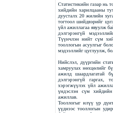
Статистикийн газар нь 
хийдийн харилцааны тух
дуусталх 20 жилийн хуг
тогтоол шийдвэрийг цуг
үйл ажиллагаа явуулж ба
дэлгэрэнгүй мэдээллий
Түүнчлэн нийт сүм хий
тооллогын асуулгыг боло
мэдээллийг цуглуулж, бо
Нийслэл, дүүргийн стат
хамруулах нөхцөлийг бү
ажилд шаардлагатай бү
дэлгэрэнгүй гаргах, т
хэрэгжүүлэх үйл ажилла
үндэслэн сүм хийдийн
ажиллав.
Тооллогыг илүү үр дүнт
үүднээс тооллогын удир