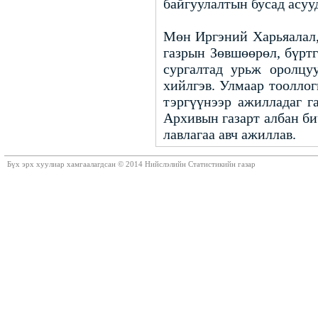
байгуулалтын бусад асуу
Мөн Иргэний Харьяалал,
газрын Зөвшөөрөл, бүрт
сургалтад урьж оролцуу
хийлгэв. Улмаар тоолло
тэргүүнээр ажилладаг г
Архивын газарт албан би
лавлагаа авч ажиллав.
Бүх эрх хуулиар хамгаалагдсан © 2014 Нийслэлийн Статистикийн газар